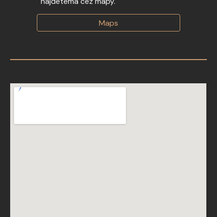
nájdetema cez mapy.
Maps