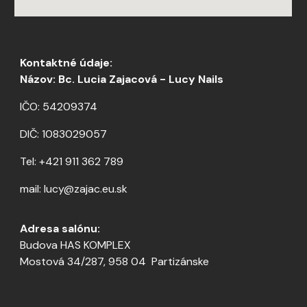
Kontaktné údaje:
Názov: Bc. Lucia Zajacová - Lucy Nails
IČO: 54209374
DIČ: 1083029057
Tel: +421 911 362 789
mail: lucy@zajac.eu.sk
Adresa salónu:
Budova HAS KOMPLEX
Mostová 34/287, 958 04 Partizánske